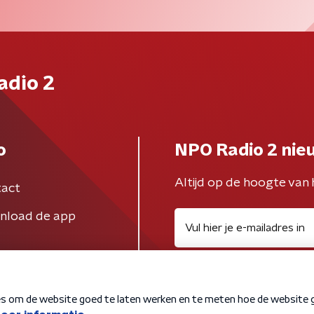
adio 2
o
NPO Radio 2 nie
Altijd op de hoogte van 
act
nload de app