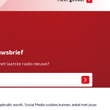
Meer gemist
uwsbrief
het laatste radio nieuws?