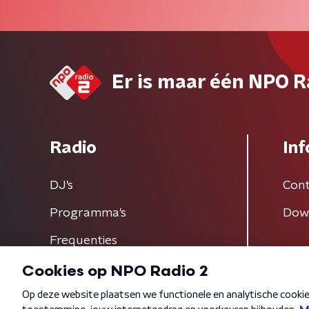
Er is maar één NPO R
Radio
Inf
DJ’s
Cont
Programma's
Dow
Frequenties