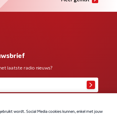
Meer gemist
uwsbrief
het laatste radio nieuws?