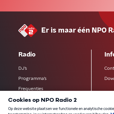
Er is maar één NPO R
Radio
Inf
DJ’s
Cont
Programma's
Dow
Frequenties