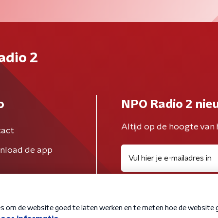
adio 2
o
NPO Radio 2 nie
Altijd op de hoogte van 
act
nload de app