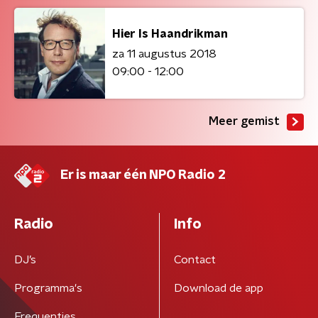
Hier Is Haandrikman
za 11 augustus 2018
09:00 - 12:00
Meer gemist
Er is maar één NPO Radio 2
Radio
Info
DJ’s
Contact
Programma's
Download de app
Frequenties