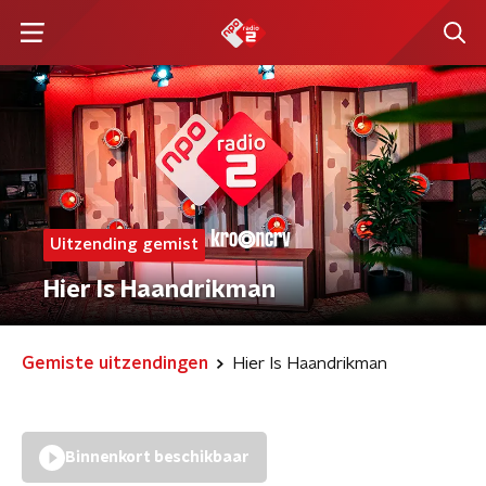
Uitzending gemist
Hier Is Haandrikman
Gemiste uitzendingen
Hier Is Haandrikman
Binnenkort beschikbaar