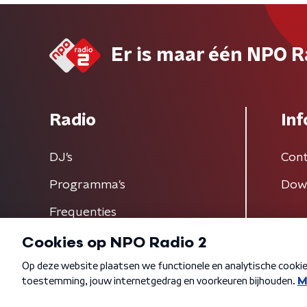
Er is maar één NPO R
Radio
Inf
DJ’s
Cont
Programma's
Dow
Frequenties
Algemene voorwaarden
Privacybeleid