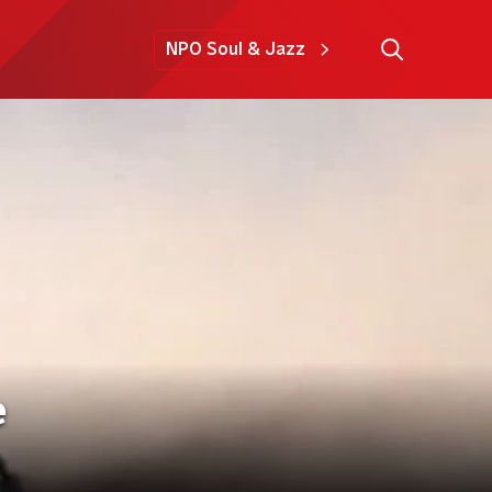
NPO Soul & Jazz
e