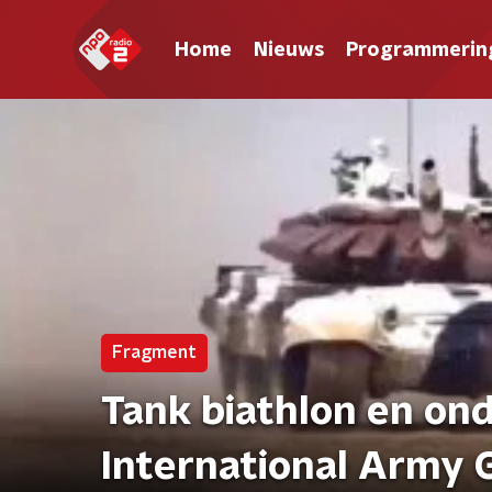
Home
Nieuws
Programmerin
Fragment
Tank biathlon en on
International Army