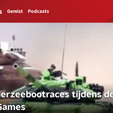
g
Gemist
Podcasts
derzeebootraces tijdens d
 Games