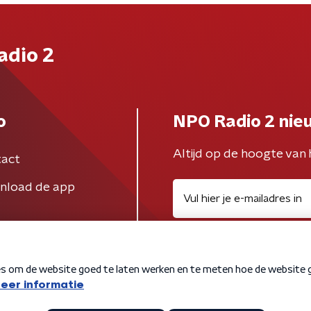
adio 2
o
NPO Radio 2 nie
Altijd op de hoogte van 
act
nload de app