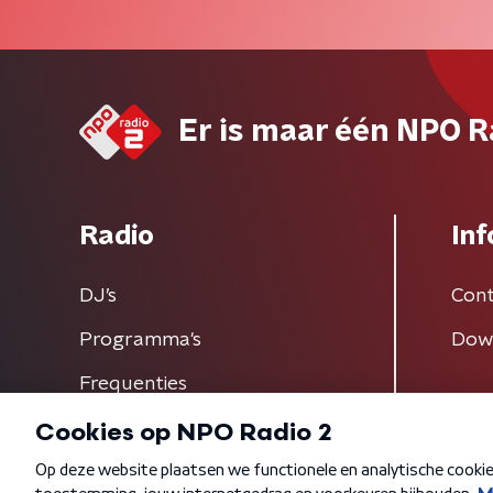
Er is maar één NPO R
Radio
Inf
DJ’s
Cont
Programma's
Dow
Frequenties