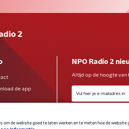
adio 2
o
NPO Radio 2 nie
Altijd op de hoogte van 
act
nload de app