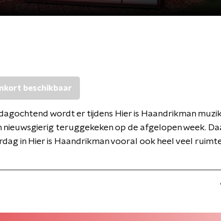
nkort beschikbaar
dagochtend wordt er tijdens Hier is Haandrikman muzik
n nieuwsgierig teruggekeken op de afgelopen week. Daa
rdag in Hier is Haandrikman vooral ook heel veel ruimt