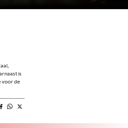
aal,
rnaast is
e voor de