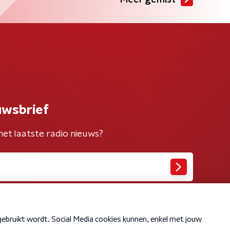
Meer gemist
uwsbrief
het laatste radio nieuws?