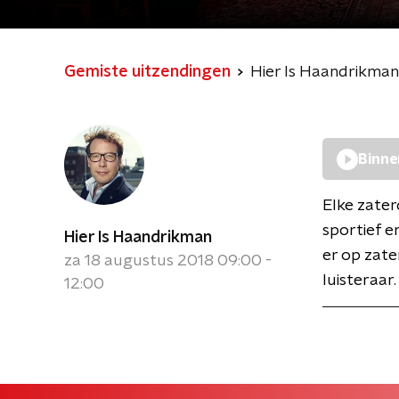
Gemiste uitzendingen
Hier Is Haandrikman
Binne
Elke zater
sportief e
Hier Is Haandrikman
er op zate
za 18 augustus 2018 09:00 -
luisteraar.
12:00