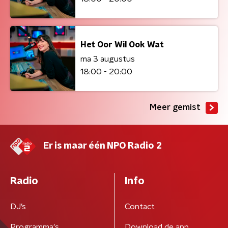
Het Oor Wil Ook Wat
ma 3 augustus
18:00 - 20:00
Meer gemist
Er is maar één NPO Radio 2
Radio
Info
DJ’s
Contact
Programma's
Download de app