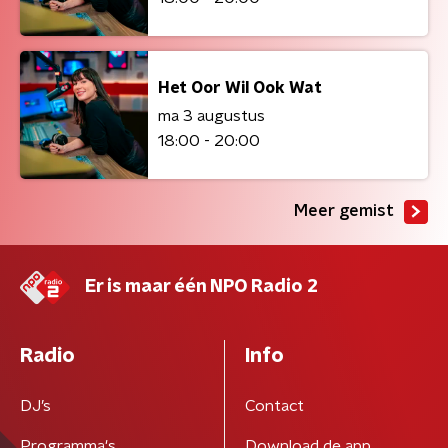
Het Oor Wil Ook Wat
ma 3 augustus
18:00 - 20:00
Meer gemist
Er is maar één NPO Radio 2
Radio
Info
DJ’s
Contact
Programma's
Download de app