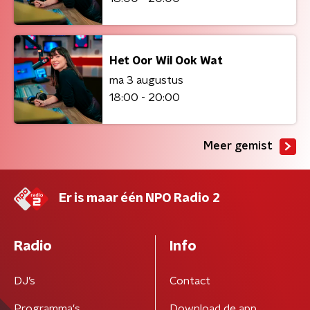
Het Oor Wil Ook Wat
ma 3 augustus
18:00 - 20:00
Meer gemist
Er is maar één NPO Radio 2
Radio
Info
DJ’s
Contact
Programma's
Download de app