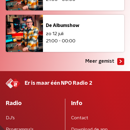
De Albumshow
zo 12 juli
21:00 - 00:00
Meer gemist
Er is maar één NPO Radio 2
Radio
Info
DJ’s
Contact
Programma's
Download de app