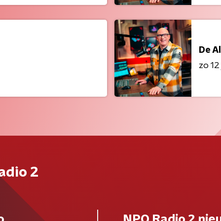
De A
zo 12 
adio 2
o
NPO Radio 2 nie