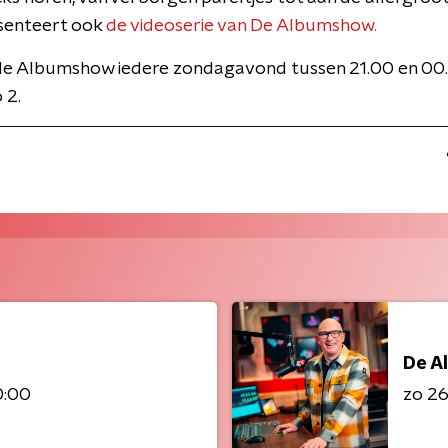
senteert ook
de videoserie van De Albumshow.
 de Albumshow iedere zondagavond tussen 21.00 en 00
 2.
De A
0:00
zo 26 