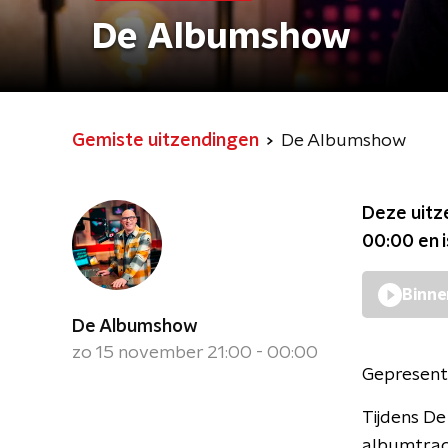
De Albumshow
Gemiste uitzendingen
De Albumshow
Deze uitz
00:00
en 
Binne
De Albumshow
zo 15 november 21:00 - 00:00
Gepresent
Tijdens De
albumtrack