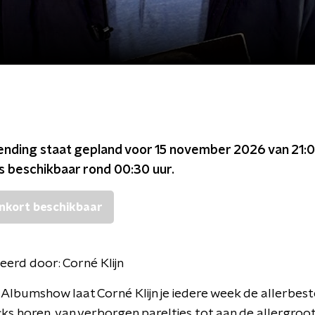
ending staat gepland voor
15 november 2026 van 21:0
is beschikbaar rond
00:30
uur.
nkort beschikbaar
eerd door:
Corné Klijn
 Albumshow laat Corné Klijn je iedere week de allerbest
s horen, van verborgen pareltjes tot aan de allergroots