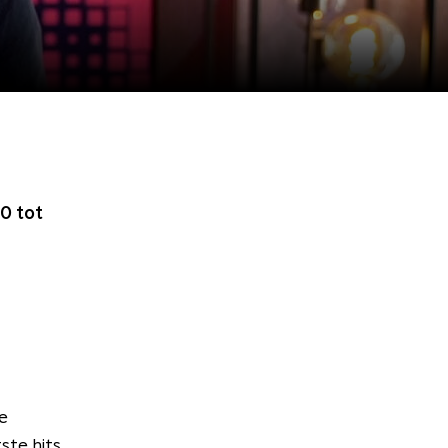
0 tot
e
te hits.