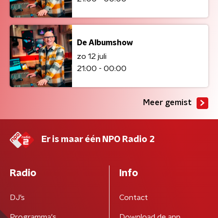
De Albumshow
zo 12 juli
21:00 - 00:00
Meer gemist
Er is maar één NPO Radio 2
Radio
Info
DJ’s
Contact
Programma's
Download de app