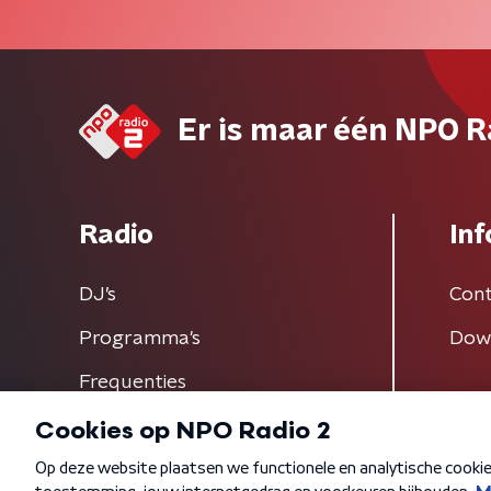
Er is maar één NPO R
Radio
Inf
DJ’s
Cont
Programma's
Dow
Frequenties