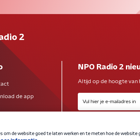
adio 2
o
NPO Radio 2 nie
Altijd op de hoogte van 
act
nload de app