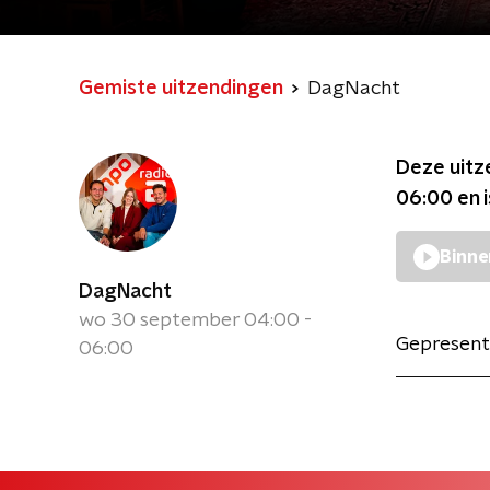
Gemiste uitzendingen
DagNacht
Deze uitz
06:00
en 
Binne
DagNacht
wo 30 september 04:00 -
Gepresent
06:00