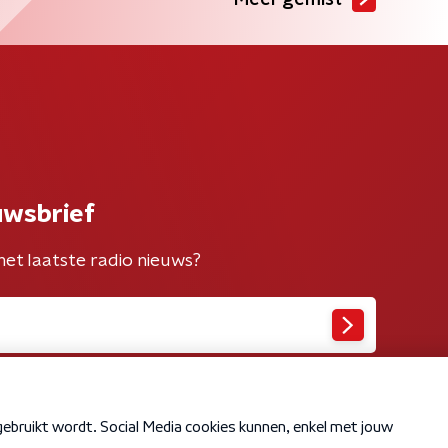
Meer gemist
uwsbrief
het laatste radio nieuws?