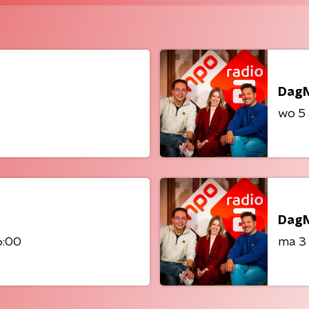
DagN
wo 5
DagN
6:00
ma 3