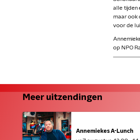
alle tijde
maar ook d
voor de lu
Annemiekes
op NPO Ra
Meer uitzendingen
Annemiekes A-Lunch