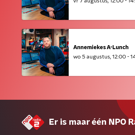
vr 7 augustus
12:00 - 14
Annemiekes A-Lunch
wo 5 augustus
12:00 - 1
Er is maar één NPO R