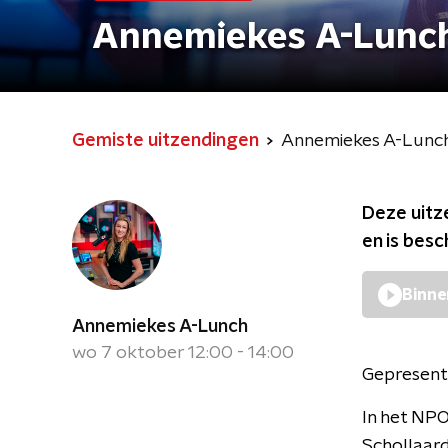
Annemiekes A-Lunc
Gemiste uitzendingen
Annemiekes A-Lunc
Deze uitz
en is bes
Binne
Annemiekes A-Lunch
wo 7 oktober 12:00 - 14:00
Gepresent
In het NP
Schollaard