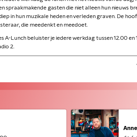
n en spraakmakende gasten die niet alleen hun nieuws br
iep in hun muzikale heden en verleden graven. De hoofd
isteraar, die meedenkt en meedoet.
 A-Lunch beluister je iedere werkdag tussen 12.00 en 
dio 2.
Anne