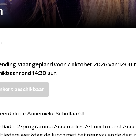
h
h
ending staat gepland voor
7 oktober 2026 van 12:00 t
chikbaar rond
14:30
uur.
nkort beschikbaar
eerd door:
Annemieke Schollaardt
O Radio 2-programma Annemiekes A-Lunch opent Ann
t iedere werkdag de lunch met het nieuws van de dag, 