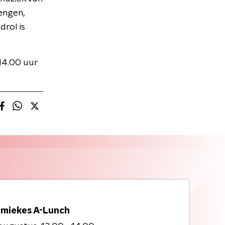
engen,
rol is
14.00 uur
miekes A-Lunch