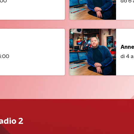
:00
do 6
Anne
4:00
di 4 
adio 2