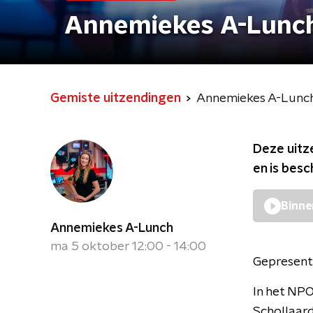
Annemiekes A-Lunc
Gemiste uitzendingen
Annemiekes A-Lunc
Deze uitz
en is bes
Binne
Annemiekes A-Lunch
ma 5 oktober 12:00 - 14:00
Gepresent
In het NP
Schollaard