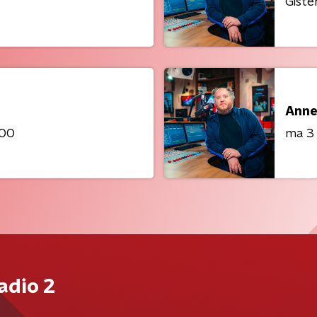
Giste
Anne
:00
ma 3
adio 2