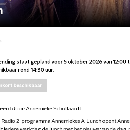
h
h
ending staat gepland voor
5 oktober 2026 van 12:00 t
chikbaar rond
14:30
uur.
nkort beschikbaar
eerd door:
Annemieke Schollaardt
O Radio 2-programma Annemiekes A-Lunch opent Ann
t iedere werkdag de lunch met het nieuws van de dag, 