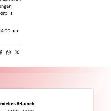
engen,
rol is
14.00 uur
miekes A-Lunch