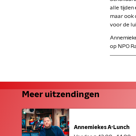
alle tijde
maar ook d
voor de lu
Annemiekes
op NPO Ra
Meer uitzendingen
Annemiekes A-Lunch