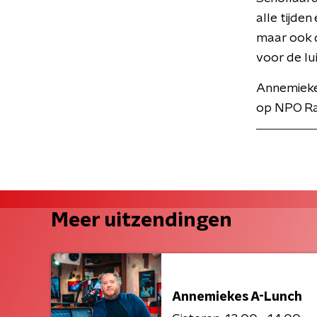
alle tijde
maar ook d
voor de lu
Annemiekes
op NPO Ra
Meer uitzendingen
Annemiekes A-Lunch