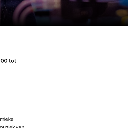
:00 tot
emieke
muziek van