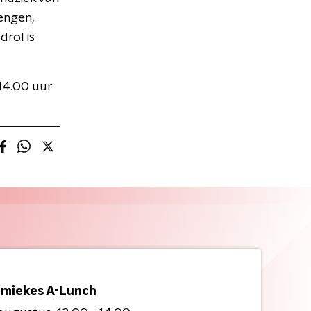
engen,
rol is
14.00 uur
miekes A-Lunch