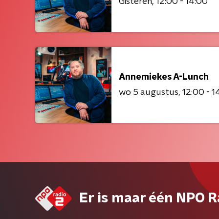
Gisteren
12:00 - 14:00
Annemiekes A-Lunch
wo 5 augustus
12:00 - 1
Er is maar één NPO R