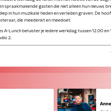
n en spraakmakende gasten die niet alleen hun nieuws br
iep in hun muzikale heden en verleden graven. De hoofd
isteraar, die meedenkt en meedoet.
 A-Lunch beluister je iedere werkdag tussen 12.00 en 
dio 2.
Anne