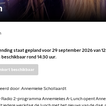
h
h
ending staat gepland voor
29 september 2026 van 12
s beschikbaar rond
14:30
uur.
nkort beschikbaar
eerd door:
Annemieke Schollaardt
O Radio 2-programma Annemiekes A-Lunch opent Ann
t iedere werkdag de lunch met het nieuws van de dag, 