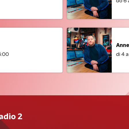
do 6
Anne
4:00
di 4 
adio 2