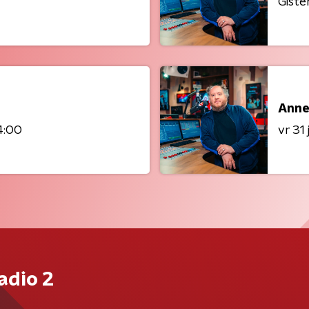
Giste
Anne
4:00
vr 31 j
adio 2