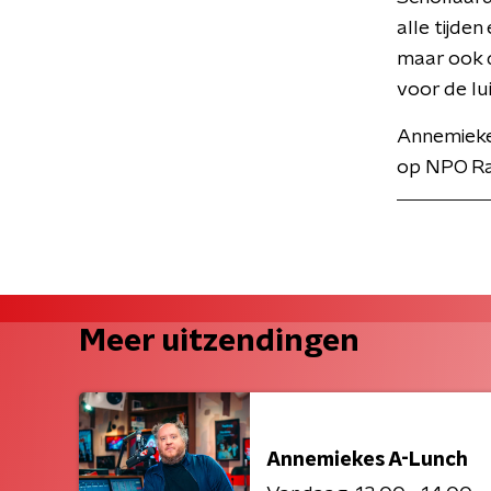
alle tijde
maar ook d
voor de lu
Annemiekes
op NPO Ra
Meer uitzendingen
Annemiekes A-Lunch