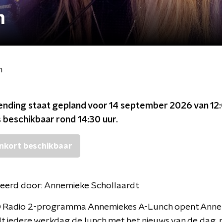
h
h
ending staat gepland voor
14 september 2026 van 12:
s beschikbaar rond
14:30
uur.
nkort beschikbaar
eerd door:
Annemieke Schollaardt
O Radio 2-programma Annemiekes A-Lunch opent Ann
t iedere werkdag de lunch met het nieuws van de dag, 