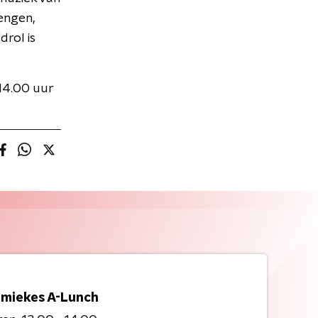
engen,
rol is
14.00 uur
miekes A-Lunch