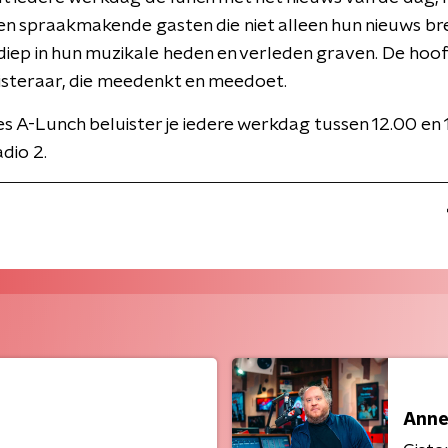
n en spraakmakende gasten die niet alleen hun nieuws br
iep in hun muzikale heden en verleden graven. De hoofd
isteraar, die meedenkt en meedoet.
 A-Lunch beluister je iedere werkdag tussen 12.00 en 
dio 2.
Anne