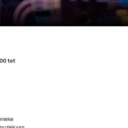
00 tot
emieke
muziek van