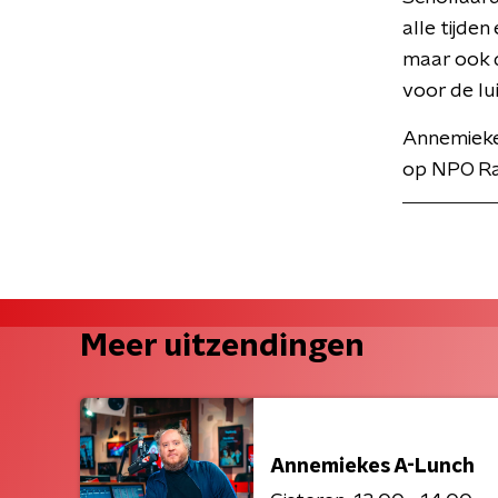
alle tijde
maar ook d
voor de lu
Annemiekes
op NPO Ra
Meer uitzendingen
Annemiekes A-Lunch