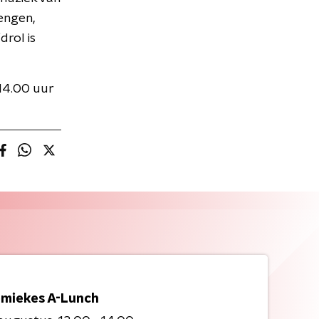
engen,
rol is
14.00 uur
miekes A-Lunch