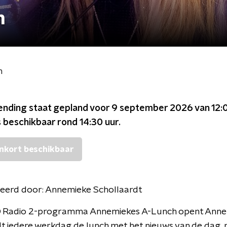
h
h
ending staat gepland voor
9 september 2026 van 12:0
s beschikbaar rond
14:30
uur.
nkort beschikbaar
eerd door:
Annemieke Schollaardt
O Radio 2-programma Annemiekes A-Lunch opent Ann
t iedere werkdag de lunch met het nieuws van de dag, 