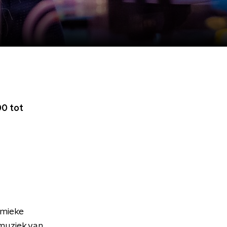
0 tot
emieke
muziek van