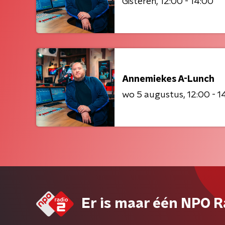
Gisteren
12:00 - 14:00
Annemiekes A-Lunch
wo 5 augustus
12:00 - 1
Er is maar één NPO R