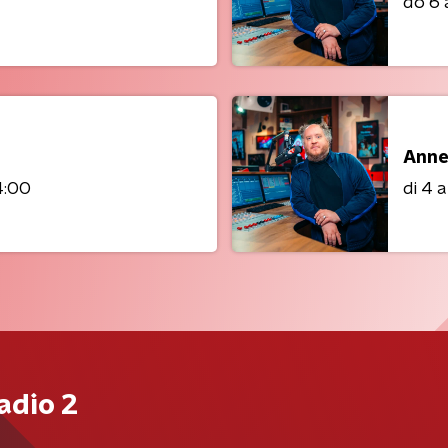
do 6
Anne
4:00
di 4 
adio 2