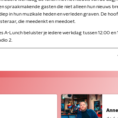
n en spraakmakende gasten die niet alleen hun nieuws br
iep in hun muzikale heden en verleden graven. De hoofd
isteraar, die meedenkt en meedoet.
 A-Lunch beluister je iedere werkdag tussen 12.00 en 
dio 2.
Anne