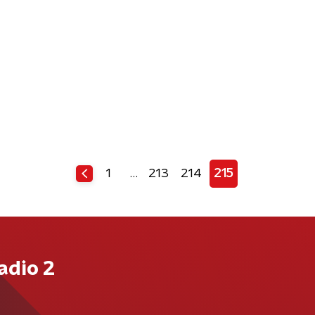
1
…
213
214
215
adio 2