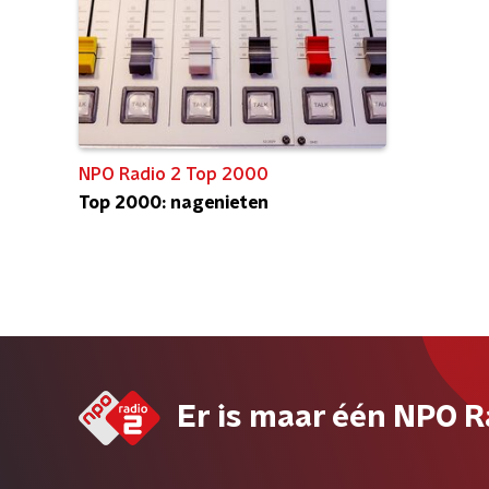
NPO Radio 2 Top 2000
Top 2000: nagenieten
Er is maar één NPO R