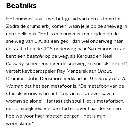
Beatniks
Het nummer start met het geluid van een automotor.
Zodra de drums erbij komen, waan je je op de snelweg in
een snelle bak. "Het is een nummer over rijden op de
snelweg van L.A. als een gek - dan wel onderweg naar
de stad of op de 405 onderweg naar San Francisco. Je
bent een
beatnik
op de weg, als Kerouac en Neal
Cassady, scheurend over de snelweg zo snel als je kunt",
vertelt keyboardspeler Ray Manzarek aan
Uncut.
Drummer John Densmore verklaart in
The Story of L.A.
Woman
dat het een metafoor is: "De metafoor van de
stad als vrouw is briljant: 'cops in cars, never saw a
woman so alone' - fantastisch spul. Het is metaforisch,
de lichamelijkheid van de stad en over haar denken en
hoe we voor haar moeten zorgen - het is mijn
woonplaats."