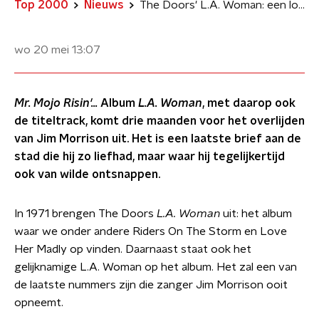
Top 2000
Nieuws
The Doors' L.A. Woman: een loflied/klaagzang aan hun stad
wo 20 mei
13:07
Mr. Mojo Risin'...
Album
L.A. Woman
, met daarop ook
de titeltrack, komt drie maanden voor het overlijden
van Jim Morrison uit. Het is een laatste brief aan de
stad die hij zo liefhad, maar waar hij tegelijkertijd
ook van wilde ontsnappen.
In 1971 brengen The Doors
L.A. Woman
uit: het album
waar we onder andere Riders On The Storm en Love
Her Madly op vinden. Daarnaast staat ook het
gelijknamige L.A. Woman op het album. Het zal een van
de laatste nummers zijn die zanger Jim Morrison ooit
opneemt.