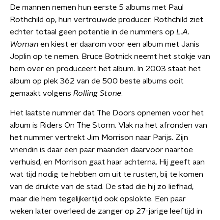
De mannen nemen hun eerste 5 albums met Paul
Rothchild op, hun vertrouwde producer. Rothchild ziet
echter totaal geen potentie in de nummers op
L.A.
Woman
en kiest er daarom voor een album met Janis
Joplin op te nemen. Bruce Botnick neemt het stokje van
hem over en produceert het album. In 2003 staat het
album op plek 362 van de 500 beste albums ooit
gemaakt volgens
Rolling Stone
.
Het laatste nummer dat The Doors opnemen voor het
album is Riders On The Storm. Vlak na het afronden van
het nummer vertrekt Jim Morrison naar Parijs. Zijn
vriendin is daar een paar maanden daarvoor naartoe
verhuisd, en Morrison gaat haar achterna. Hij geeft aan
wat tijd nodig te hebben om uit te rusten, bij te komen
van de drukte van de stad. De stad die hij zo liefhad,
maar die hem tegelijkertijd ook opslokte. Een paar
weken later overleed de zanger op 27-jarige leeftijd in