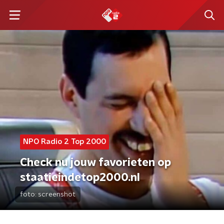
NPO Radio 2 Top 2000
Check nu jouw favorieten op
staatieindetop2000.nl
foto:
screenshot