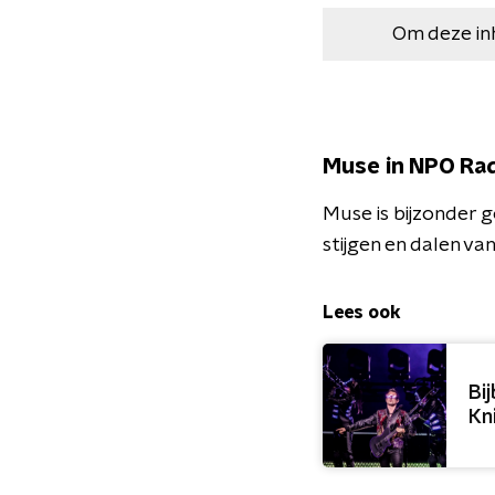
Om deze in
Muse in NPO Ra
Muse is bijzonder
stijgen en dalen v
Lees ook
Bi
Kn