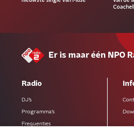
nieuwste single van Muse
van de 
Coachel
Er is maar één NPO R
Radio
Inf
DJ’s
Cont
Programma's
Dow
Frequenties