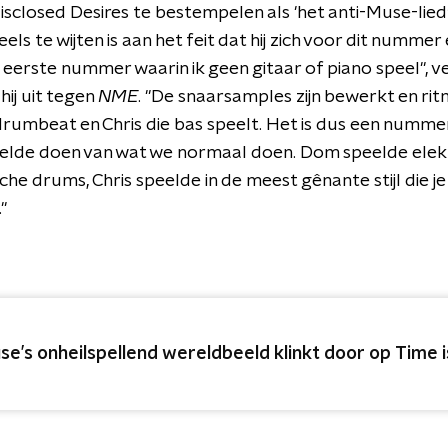
closed Desires te bestempelen als 'het anti-Muse-lied
deels te wijten is aan het feit dat hij zich voor dit numme
 eerste nummer waarin ik geen gitaar of piano speel", verk
hij uit tegen
NME
. "De snaarsamples zijn bewerkt en ri
drumbeat en Chris die bas speelt. Het is dus een numme
elde doen van wat we normaal doen. Dom speelde elekt
che drums, Chris speelde in de meest gênante stijl die je
"
se’s onheilspellend wereldbeeld klinkt door op Time 