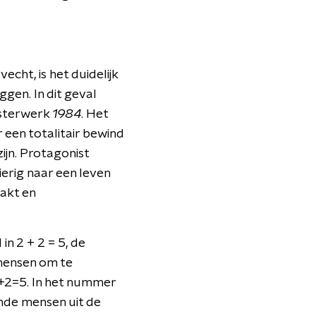
cht, is het duidelijk
ggen. In dit geval
esterwerk
1984
. Het
 een totalitair bewind
zijn. Protagonist
ierig naar een leven
pakt en
n 2 + 2 = 5, de
 mensen om te
+2=5. In het nummer
ende mensen uit de