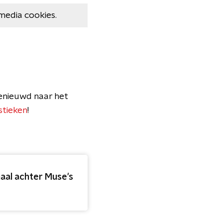
media cookies.
enieuwd naar het
stieken
!
haal achter Muse's