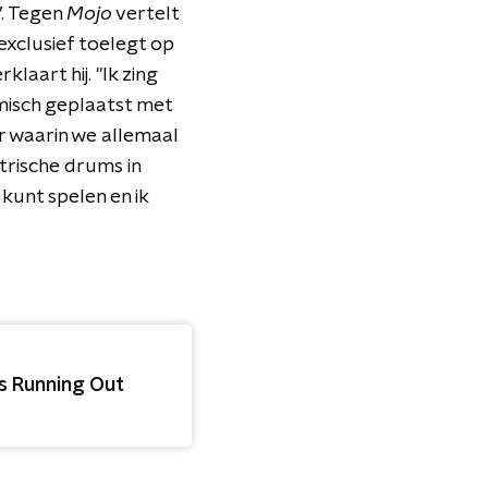
’. Tegen
Mojo
vertelt
r exclusief toelegt op
laart hij. "Ik zing
tmisch geplaatst met
r waarin we allemaal
rische drums in
 kunt spelen en ik
is Running Out