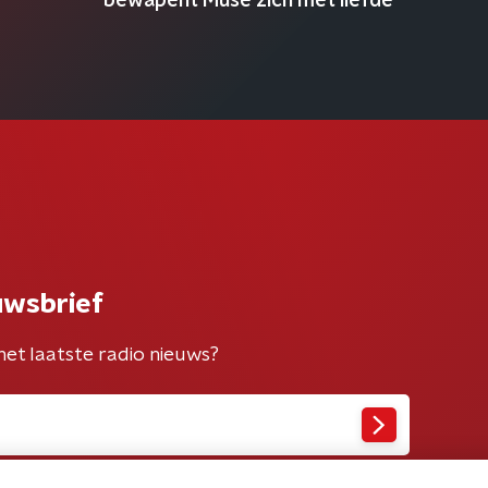
bewapent Muse zich met liefde
uwsbrief
het laatste radio nieuws?