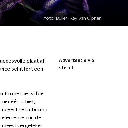
foto:
Bullet-Ray van Olphen
Advertentie via
ccesvolle plaat af.
ster.nl
ance schittert een
. En met het vijfde
mer één schiet,
duceert het album in
et elementen uit de
t meest vergeleken