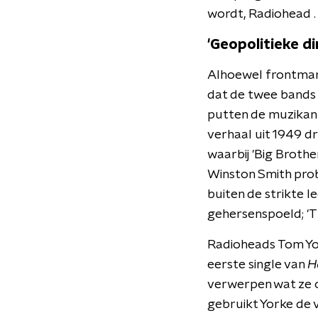
wordt, Radiohead .
'Geopolitieke di
Alhoewel frontman M
dat de twee bands qu
putten de muzikant
verhaal uit 1949 d
waarbij 'Big Brother
Winston Smith probe
buiten de strikte le
gehersenspoeld; 'T
Radioheads Tom Yor
eerste single van
H
verwerpen wat ze 
gebruikt Yorke de 