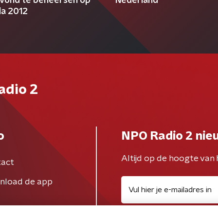
avond te beheersen op
Nederland
la 2012
adio 2
o
NPO Radio 2 nie
Altijd op de hoogte van 
act
nload de app