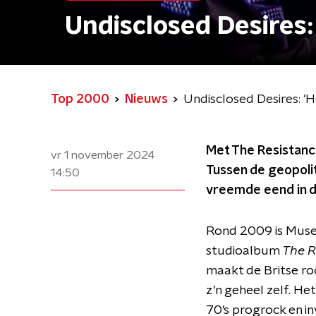
Undisclosed Desires:
Top 2000
Nieuws
Undisclosed Desires: 'H
Met The Resistance
vr 1 november 2024
Tussen de geopolit
14:50
vreemde eend in de
Rond 2009 is Muse 
studioalbum
The R
maakt de Britse ro
z’n geheel zelf. He
70’s progrock en 