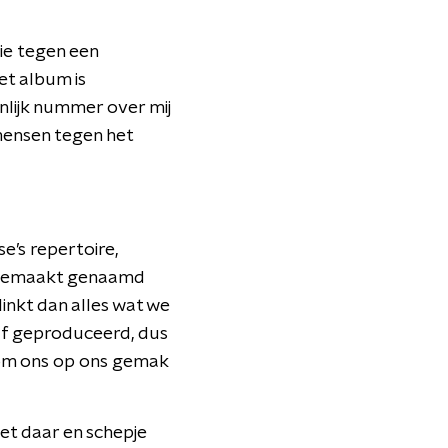
ie tegen een
et album is
onlijk nummer over mij
 mensen tegen het
e’s repertoire,
 gemaakt genaamd
inkt dan alles wat we
elf geproduceerd, dus
f om ons op ons gemak
et daar en schepje