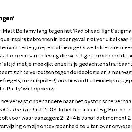
ngen'
att Bellamy lang tegen het 'Radiohead-light' stigma ve
a inspiratiebronnen in ieder geval niet ver uit elkaar li
en van beide groepen uit George Orwells literaire me
raait om een samenleving die wordt geterroriseerd door
' áltijd met je meekijkt en zelfs je gedachten strafbaar 
ert zich te verzetten tegen de ideologie en is nieuwsg
efregels, maar (spoiler!) ook hij wordt uiteindelijk opge
he Party' wint opnieuw.
ke verwijst onder andere naar het dystopische verhaal i
ail to the Thief
uit 2003. In het boek leert Big Brother
ooit voor waar aanzagen: 2+2=4 is vanaf dat moment 2
verwijzing om zijn ontevredenheid te uiten over onwet