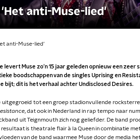
 'Het anti-Muse-lied'
et anti-Muse-lied'
 levert Muse zo'n 15 jaar geleden opnieuw een zeer su
ieke boodschappen van de singles Uprising en Resist
 bijt; dit is het verhaal achter Undisclosed Desires.
uitgegroeid tot een groep stadionvullende rocksterren
esistance
, dat ook in Nederland in rap tempo naar num
ckband uit Teignmouth zich nog geliefder. De band pro
t resultaat is theatrale flair à la Queen in combinatie m
invloeden van de band waarmee Muse door de media he