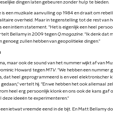
eselijke dingen laten gebeuren zonder hulp te bieden.
 is een muzikale aanvulling op 1984 en draait om rebell
litaire overheid. Maar in tegenstelling tot de rest van h
 een intiem statement. "Het is eigenlijk een heel perso
vertelt Bellamy in 2009 tegen
Q magazine
. "Ik denk dat
m genoeg zullen hebben van geopolitieke dingen."
n
ema, maar ook de sound van het nummer wijkt af van Mus
Dominic Howard tegen
MTV
. "We hebben een nummer
s, dat heel geprogrammeerd is en veel elektronischer kl
 gedaan," vertelt hij. "En we hebben het ook allemaal z
arom heel erg persoonlijk klonk en ons ook de kans ga
l deze ideeën te experimenteren."
een ietwat vreemde eend in de bijt. En Matt Bellamy do