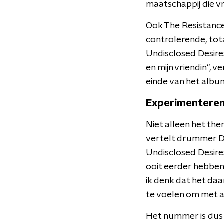
maatschappij die vr
Ook The Resistance
controlerende, tota
Undisclosed Desires
en mijn vriendin", 
einde van het albu
Experimentere
Niet alleen het th
vertelt drummer 
Undisclosed Desire
ooit eerder hebben
ik denk dat het da
te voelen om met a
Het nummer is dus 