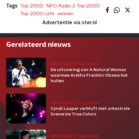
Tags
Top 2000
NPO Radio 2 Top 2000
Top 2000 café
winnen
Advertentie via ster.nl
Gerelateerd nieuws
NPO Radio 2 Top 2000
De uitvoering van A Natural Woman
waarmee Aretha Franklin Obama liet
huilen
NPO Radio 2 Top 2000
Cyndi Lauper verbluft met orkestrale
liveversie True Colors
NPO Radio 2 Top 2000