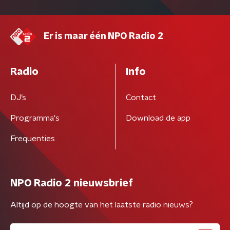
Er is maar één NPO Radio 2
Radio
Info
DJ’s
Contact
Programma's
Download de app
Frequenties
NPO Radio 2 nieuwsbrief
Altijd op de hoogte van het laatste radio nieuws?