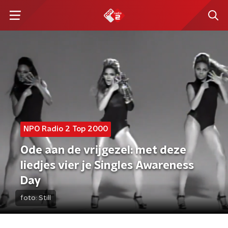
NPO Radio 2 Top 2000
Ode aan de vrijgezel: met deze
liedjes vier je Singles Awareness
Day
foto:
Still