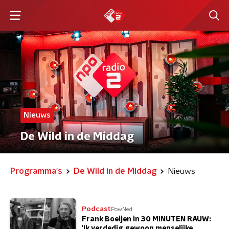
Nieuws
De Wild in de Middag
Programma's
De Wild in de Middag
Nieuws
Podcast
PowNed
Frank Boeijen in 30 MINUTEN RAUW:
'Ik verdedig gewoon menselijke