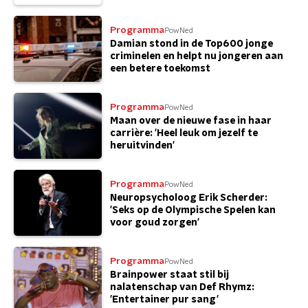
Programma
PowNed
Damian stond in de Top600 jonge
criminelen en helpt nu jongeren aan
een betere toekomst
Programma
PowNed
Maan over de nieuwe fase in haar
carrière: 'Heel leuk om jezelf te
heruitvinden'
Programma
PowNed
Neuropsycholoog Erik Scherder:
'Seks op de Olympische Spelen kan
voor goud zorgen'
Programma
PowNed
Brainpower staat stil bij
nalatenschap van Def Rhymz:
'Entertainer pur sang'