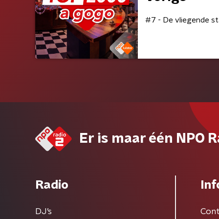
#7 - De vliegende st
Er is maar één NPO R
Radio
Inf
DJ’s
Cont