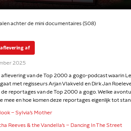
alen achter de mini documentaires (S08)
 aflevering af
ember 2025
e aflevering van de Top 2000 a gogo-podcast waarin Le
 gaat met regisseurs Arjan Vlakveld en Dirk Jan Roelev
 de reportages van de Top 2000 a gogo. Welke avont
e mee en hoe komen deze reportages eigenlijk tot sta
ook – Sylvia’s Mother
a Reeves & the Vandella’s – Dancing In The Street