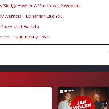
y Sledge – When A Man Loves A Woman
y Warhols – Bohemian Like You
Pop – Lust For Life
ttes – Sugar Baby Love