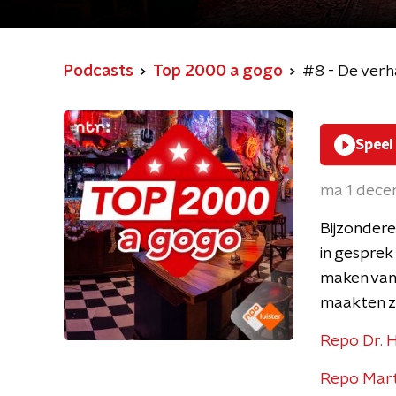
Podcasts
Top 2000 a gogo
#8 - De verh
Speel
ma 1 dec
Bijzonder
in gesprek
maken van
maakten z
Repo Dr. H
Repo Marth