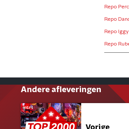
Repo Perc
Repo Dand
Repo Iggy 
Repo Rube
Andere afleveringen
Vorige