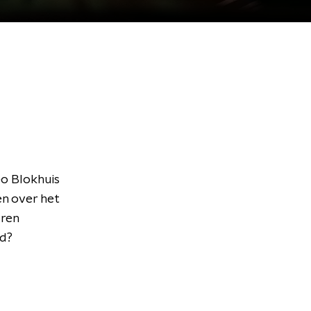
o Blokhuis
en over het
uren
nd?