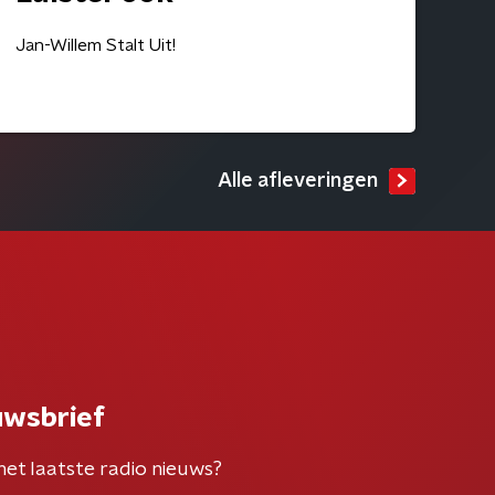
Jan-Willem Stalt Uit!
Alle afleveringen
uwsbrief
het laatste radio nieuws?