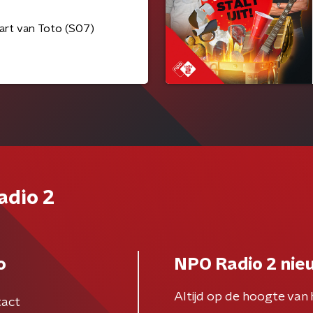
art van Toto (S07)
adio 2
o
NPO Radio 2 nie
Altijd op de hoogte van 
act