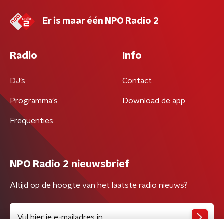
Er is maar één NPO Radio 2
Radio
Info
DJ’s
Contact
Programma's
Download de app
Frequenties
NPO Radio 2 nieuwsbrief
Altijd op de hoogte van het laatste radio nieuws?