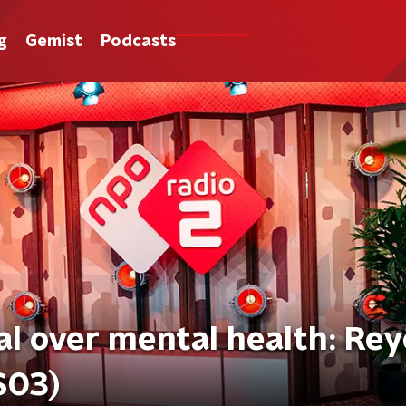
g
Gemist
Podcasts
ial over mental health: Rey
S03)