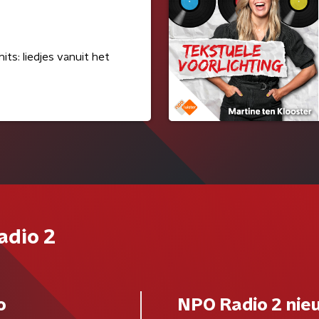
its: liedjes vanuit het
adio 2
o
NPO Radio 2 nie