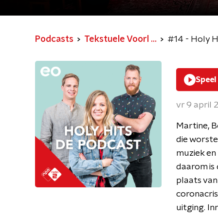
Podcasts
Tekstuele Voorl ...
#14 - Holy H
Speel
vr 9 april
Martine, B
die worste
muziek en 
daarom is 
plaats van
coronacrisi
uitging. I