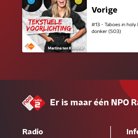
Vorige
#13 - Taboes in holy h
donker (S03)
Er is maar één NPO R
Radio
Inf