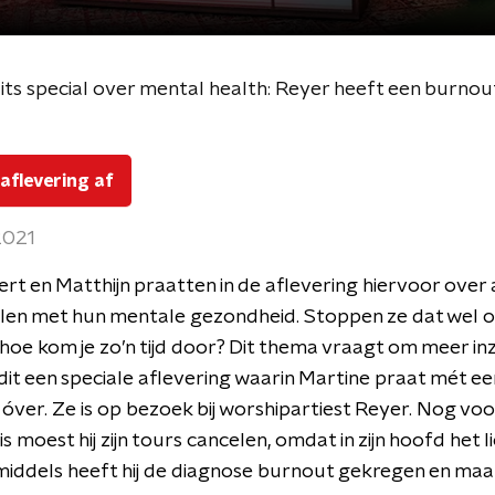
its special over mental health: Reyer heeft een burnou
 aflevering af
 2021
ert en Matthijn praatten in de aflevering hiervoor over 
len met hun mentale gezondheid. Stoppen ze dat wel of 
hoe kom je zo’n tijd door? Dit thema vraagt om meer inz
dit een speciale aflevering waarin Martine praat mét een
 óver. Ze is op bezoek bij worshipartiest Reyer. Nog voo
s moest hij zijn tours cancelen, omdat in zijn hoofd het l
nmiddels heeft hij de diagnose burnout gekregen en maa