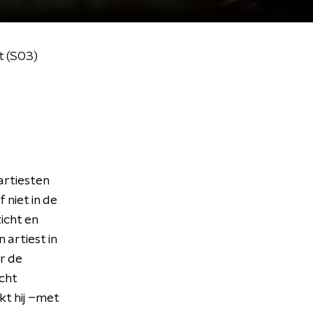
t (S03)
artiesten
niet in de
icht en
 artiest in
r de
icht
kt hij –met