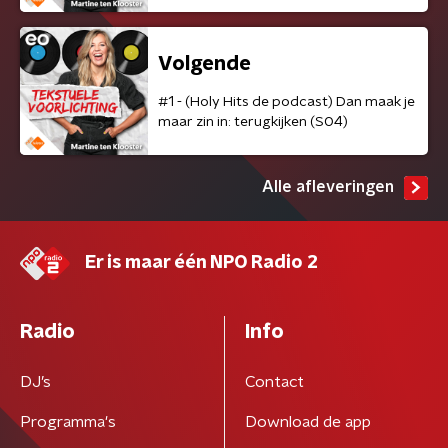
Volgende
#1 - (Holy Hits de podcast) Dan maak je
maar zin in: terugkijken (S04)
Alle afleveringen
Er is maar één NPO Radio 2
Radio
Info
DJ’s
Contact
Programma's
Download de app