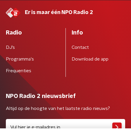
Er is maar één NPO Radio 2
Radio
Info
DJ’s
Contact
Programma's
Download de app
Frequenties
NPO Radio 2 nieuwsbrief
Altijd op de hoogte van het laatste radio nieuws?