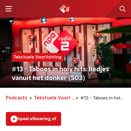
Tekstuele Voorlichting
#13 - Taboes in holy hits: liedjes
vanuit het donker (S03)
Podcasts
Tekstuele Voorl ...
#13 - Taboes in holy hits: liedjes vanuit het donker (S03)
Speel aflevering af