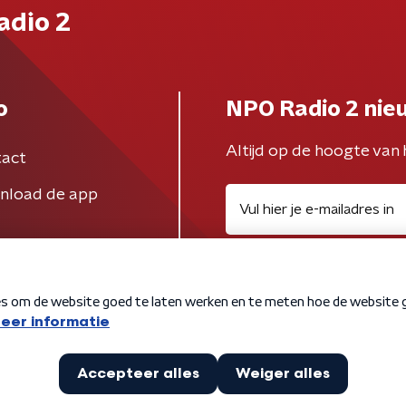
adio 2
o
NPO Radio 2 nie
Altijd op de hoogte van 
act
nload de app