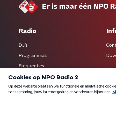
Er is maar één NPO R
Radio
Inf
DJ’s
Cont
Programma's
Dow
Frequenties
Algemene voorwaarden
Privacybeleid