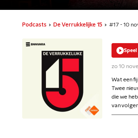
Podcasts
De Verrukkelijke 15
#17 - 10 n
Speel
zo 10 nov
Wat een fi
Twee nieuw
die we heb
van volgen