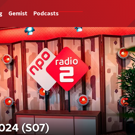
g
Gemist
Podcasts
024 (S07)