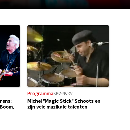
Programma
KRO-NCRV
rens:
Michel "Magic Stick" Schoots en
 Boom,
zijn vele muzikale talenten