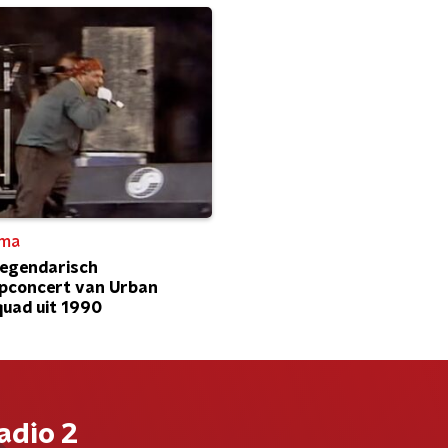
ma
 Legendarisch
pconcert van Urban
uad uit 1990
adio 2