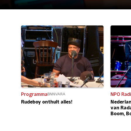
Programma
NPO Radi
BNNVARA
Rudeboy onthult alles!
Nederlan
van Rada
Boom, B