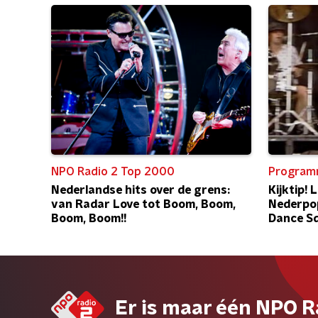
NPO Radio 2 Top 2000
Program
Nederlandse hits over de grens:
Kijktip!
van Radar Love tot Boom, Boom,
Nederpo
Boom, Boom!!
Dance Sq
Er is maar één NPO R