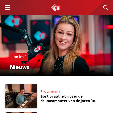
linn lm 1
Nieuws
Programma
Bart praat je bij over dé
drumcomputer van de jaren ’80