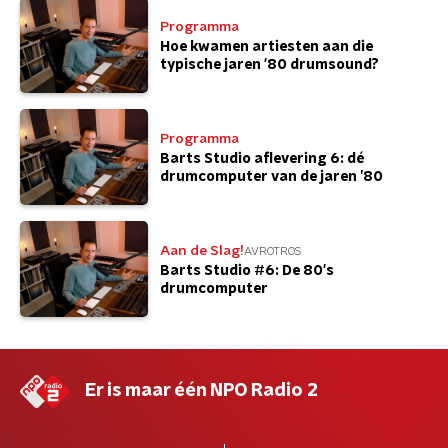
Programma
Hoe kwamen artiesten aan die
typische jaren '80 drumsound?
Programma
Barts Studio aflevering 6: dé
drumcomputer van de jaren ’80
Aan de Slag!
AVROTROS
Barts Studio #6: De 80's
drumcomputer
Er is maar één NPO Radio 2