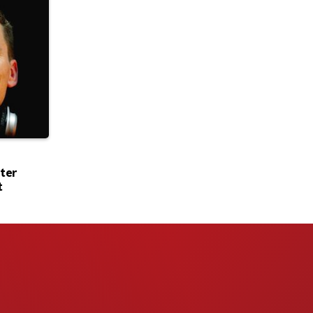
 ter
t