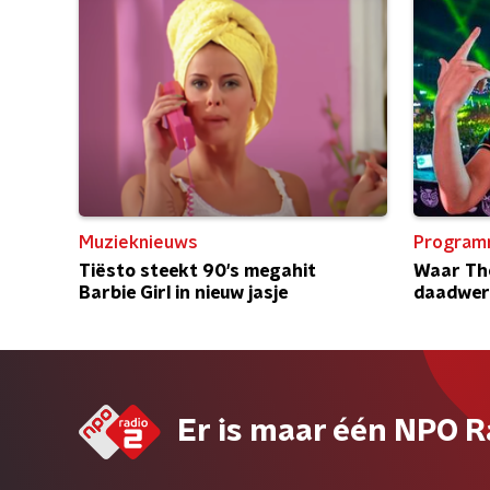
Muzieknieuws
Program
Tiësto steekt 90's megahit
Waar The
Barbie Girl in nieuw jasje
daadwerk
Er is maar één NPO R