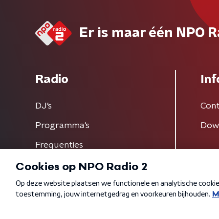
Er is maar één NPO R
Radio
Inf
DJ’s
Cont
Programma's
Dow
Frequenties
Algemene voorwaarden
Privacybeleid