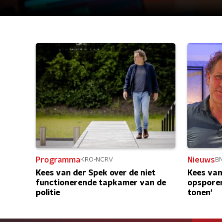
Programma
Nieuws
KRO-NCRV
B
Kees van der Spek over de niet
Kees van
functionerende tapkamer van de
opsporen
politie
tonen'