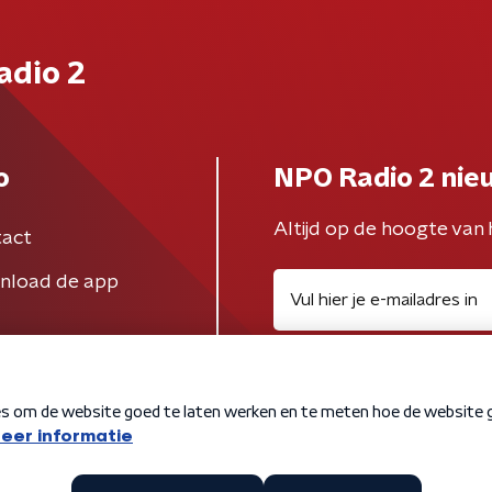
adio 2
o
NPO Radio 2 nie
Altijd op de hoogte van 
act
nload de app