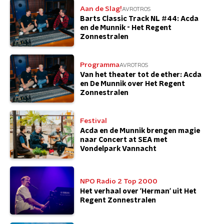
Aan de Slag!
AVROTROS
Barts Classic Track NL #44: Acda
en de Munnik - Het Regent
Zonnestralen
Programma
AVROTROS
Van het theater tot de ether: Acda
en De Munnik over Het Regent
Zonnestralen
Festival
Acda en de Munnik brengen magie
naar Concert at SEA met
Vondelpark Vannacht
NPO Radio 2 Top 2000
Het verhaal over 'Herman' uit Het
Regent Zonnestralen