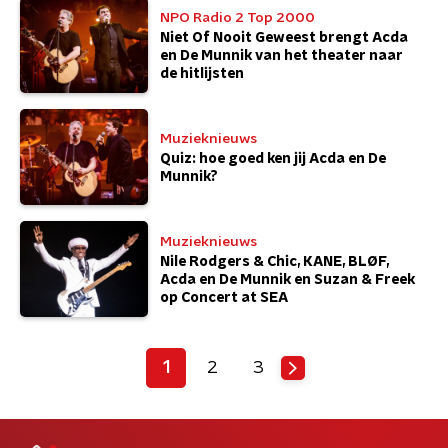
NPO Radio 2 Top 2000
Niet Of Nooit Geweest brengt Acda
en De Munnik van het theater naar
de hitlijsten
Muzieknieuws
Quiz: hoe goed ken jij Acda en De
Munnik?
Muzieknieuws
Nile Rodgers & Chic, KANE, BLØF,
Acda en De Munnik en Suzan & Freek
op Concert at SEA
1
2
3