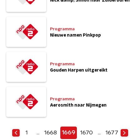
Nick &amp; Simon naar Zuiderburen
Programma
Nieuwe namen Pinkpop
Programma
Gouden Harpen uitgereikt
Programma
Aerosmith naar Nijmegen
1
1668
1669
1670
1677
…
…