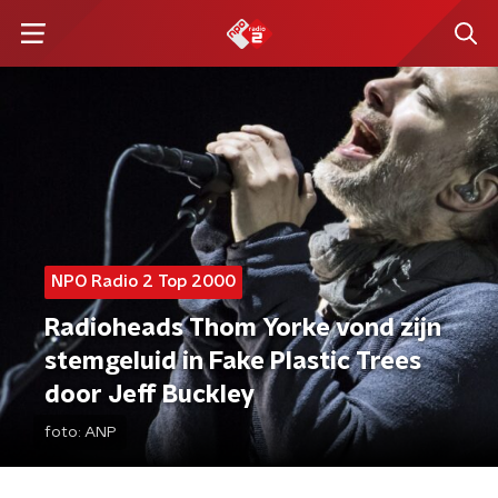
NPO Radio 2 Top 2000
Radioheads Thom Yorke vond zijn
stemgeluid in Fake Plastic Trees
door Jeff Buckley
foto:
ANP