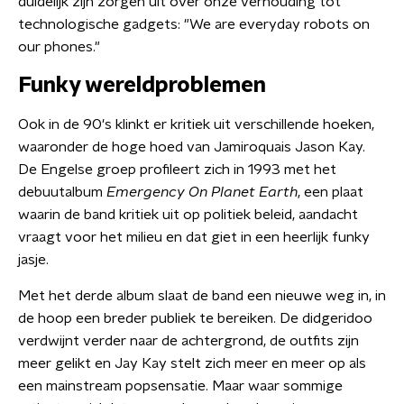
duidelijk zijn zorgen uit over onze verhouding tot
technologische gadgets: "We are everyday robots on
our phones."
Funky wereldproblemen
Ook in de 90's klinkt er kritiek uit verschillende hoeken,
waaronder de hoge hoed van Jamiroquais Jason Kay.
De Engelse groep profileert zich in 1993 met het
debuutalbum
Emergency On Planet Earth
, een plaat
waarin de band kritiek uit op politiek beleid, aandacht
vraagt voor het milieu en dat giet in een heerlijk funky
jasje.
Met het derde album slaat de band een nieuwe weg in, in
de hoop een breder publiek te bereiken. De didgeridoo
verdwijnt verder naar de achtergrond, de outfits zijn
meer gelikt en Jay Kay stelt zich meer en meer op als
een mainstream popsensatie. Maar waar sommige