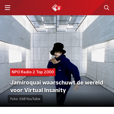
NPO Radio 2 Top 2000
Jamiroquai waarschuwt de wereld
voor Virtual Insanity
foto:
Still YouTube