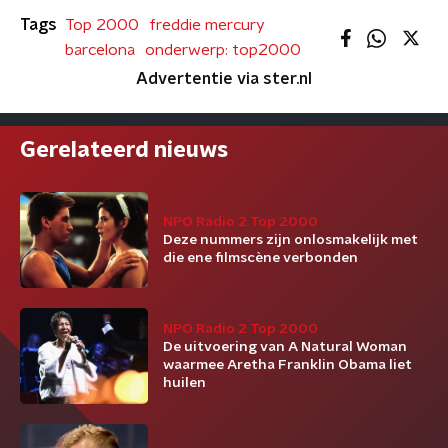
Tags
Top 2000
freddie mercury
barcelona
onderwerp: top2000
Advertentie via ster.nl
Gerelateerd nieuws
NPO Radio 2 Top 2000
Deze nummers zijn onlosmakelijk met
die ene filmscène verbonden
NPO Radio 2 Top 2000
De uitvoering van A Natural Woman
waarmee Aretha Franklin Obama liet
huilen