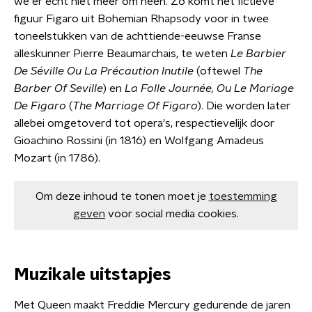
we er echt niet meer om heen. Zo komt het fictieve
figuur Figaro uit Bohemian Rhapsody voor in twee
toneelstukken van de achttiende-eeuwse Franse
alleskunner Pierre Beaumarchais, te weten
Le Barbier
De Séville Ou La Précaution Inutile
(oftewel
The
Barber Of Seville
) en
La Folle Journée, Ou Le Mariage
De Figaro
(
The Marriage Of Figaro
). Die worden later
allebei omgetoverd tot opera's, respectievelijk door
Gioachino Rossini (in 1816) en Wolfgang Amadeus
Mozart (in 1786).
Om deze inhoud te tonen moet je
toestemming
geven
voor social media cookies.
Muzikale uitstapjes
Met Queen maakt Freddie Mercury gedurende de jaren