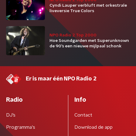
NPO Radio 2 Top 2000
Cyndi Lauper verbluft met orkestrale
liveversie True Colors
NPO Radio 2 Top 2000
Hoe Soundgarden met Superunknown
de 90’s een nieuwe mijlpaal schonk
Er is maar één NPO Radio 2
Radio
Info
DJ’s
Contact
Programma's
Download de app