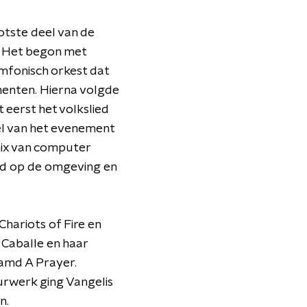
otste deel van de
t. Het begon met
mfonisch orkest dat
menten. Hierna volgde
 eerst het volkslied
el van het evenement
mix van computer
rd op de omgeving en
hariots of Fire en
Caballe en haar
amd A Prayer.
urwerk ging Vangelis
n.