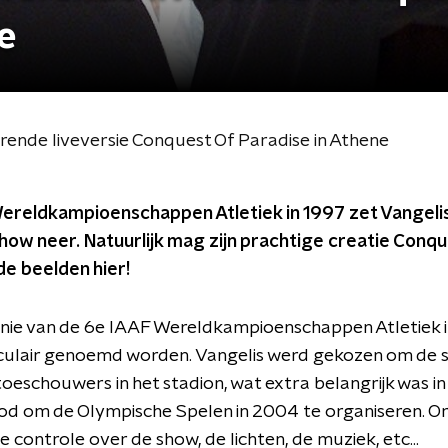
e
rende liveversie Conquest Of Paradise in Athene
Wereldkampioenschappen Atletiek in 1997 zet Vangeli
w neer. Natuurlijk mag zijn prachtige creatie Conqu
de beelden hier!
ie van de 6e IAAF Wereldkampioenschappen Atletiek in
culair genoemd worden. Vangelis werd gekozen om de s
eschouwers in het stadion, wat extra belangrijk was in 
od om de Olympische Spelen in 2004 te organiseren. O
ge controle over de show, de lichten, de muziek, etc...