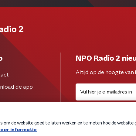
adio 2
o
NPO Radio 2 nie
Altijd op de hoogte van 
act
nload de app