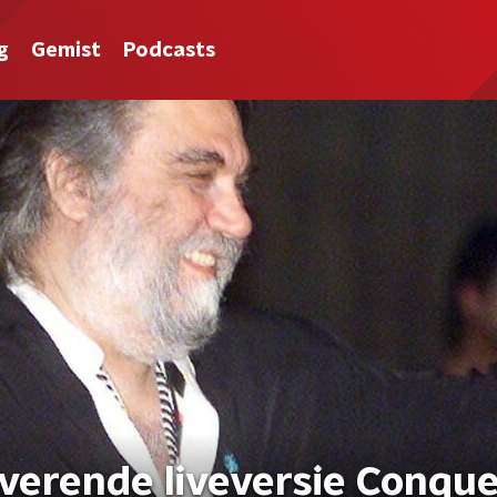
g
Gemist
Podcasts
overende liveversie Conqu