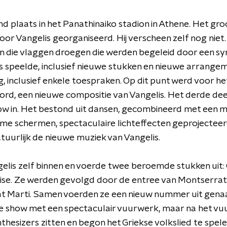
 plaats in het Panathinaiko stadion in Athene. Het gro
oor Vangelis georganiseerd. Hij verscheen zelf nog nie
n die vlaggen droegen die werden begeleid door een sy
s speelde, inclusief nieuwe stukken en nieuwe arrange
 inclusief enkele toespraken. Op dit punt werd voor het
rd, een nieuwe compositie van Vangelis. Het derde de
ow in. Het bestond uit dansen, gecombineerd met een 
me schermen, spectaculaire lichteffecten geprojectee
tuurlijk de nieuwe muziek van Vangelis.
elis zelf binnen en voerde twee beroemde stukken uit: C
se. Ze werden gevolgd door de entree van Montserrat 
t Marti. Samen voerden ze een nieuw nummer uit gena
 de show met een spectaculair vuurwerk, maar na het vu
nthesizers zitten en begon het Griekse volkslied te spele