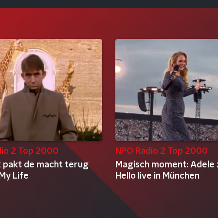
io 2 Top 2000
NPO Radio 2 Top 2000
k pakt de macht terug
Magisch moment: Adele 
 My Life
Hello live in München