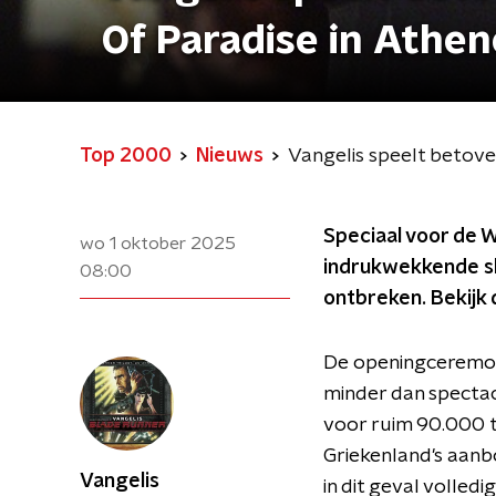
Of Paradise in Athen
Top 2000
Nieuws
Vangelis speelt betove
Speciaal voor de 
wo 1 oktober 2025
indrukwekkende sho
08:00
ontbreken. Bekijk 
De openingceremon
minder dan specta
voor ruim 90.000 to
Griekenland's aanb
Vangelis
in dit geval volledi