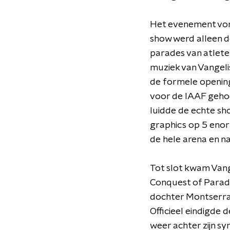
Het evenement vond
show werd alleen d
parades van atlete
muziek van Vangeli
de formele opening,
voor de IAAF gehoo
luidde de echte sh
graphics op 5 enor
de hele arena en na
Tot slot kwam Vang
Conquest of Paradi
dochter Montserra
Officieel eindigde
weer achter zijn sy