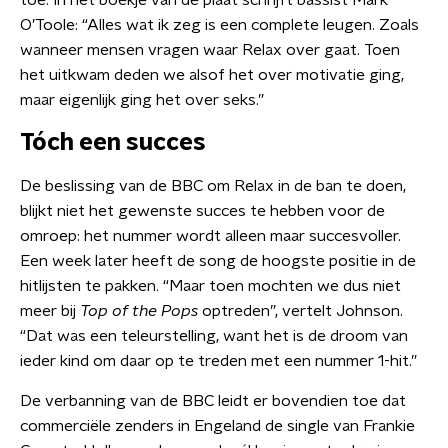
toe. In het boekje van de plaat schrijft bassist Mark
O’Toole: “Alles wat ik zeg is een complete leugen. Zoals
wanneer mensen vragen waar Relax over gaat. Toen
het uitkwam deden we alsof het over motivatie ging,
maar eigenlijk ging het over seks.”
Tóch een succes
De beslissing van de BBC om Relax in de ban te doen,
blijkt niet het gewenste succes te hebben voor de
omroep: het nummer wordt alleen maar succesvoller.
Een week later heeft de song de hoogste positie in de
hitlijsten te pakken. “Maar toen mochten we dus niet
meer bij
Top of the Pops
optreden”, vertelt Johnson.
“Dat was een teleurstelling, want het is de droom van
ieder kind om daar op te treden met een nummer 1-hit.”
De verbanning van de BBC leidt er bovendien toe dat
commerciële zenders in Engeland de single van Frankie