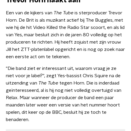
Trevor Horn haakt aan
Een van de kijkers van
The Tube
is sterproducer Trevor
Horn. De Brit is als muzikant actief bij The Buggles, met
wie hij de hit Video Killed the Radio Star scoort, en als lid
van Yes, maar besluit zich in de jaren 80 volledig op het
produceren te richten. Hij heeft zojuist met zijn vrouw
Jill het ZTT-platenlabel opgericht en is nog op zoek naar
een eerste act om te tekenen.
"Die band ziet er interessant uit, waarom vraag je ze
niet voor je label?", zegt Yes-bassist Chris Squire na de
uitzending van
The Tube
tegen Horn. Die is inderdaad
geïnteresseerd, al is hij nog niet volledig overtuigd van
Relax. Maar wanneer de producer de band een paar
maanden later weer een versie van het nummer hoort
spelen, dit keer op de BBC, besluit hij ze toch te
benaderen.