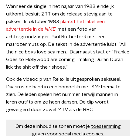
Wanneer de single in het najaar van 1983 eindelijk
uitkomt, besluit ZTT om de release stevig aan te
pakken. In oktober 1983
plaatst het label een
advertentie in de
NME
, met een foto van
achtergrondzanger Paul Rutherford met een
matrozenmuts op. De tekst in de advertentie luidt: “All
the nice boys love sea men.” Daarnaast staat er “Frankie
Goes to Hollywood are coming… making Duran Duran
lick the shit off their shoes.”
Ook de videoclip van Relax is uitgesproken seksueel.
Daarin is de band in een homoclub met SM-thema te
zien. De leden spelen het nummer terwijl mannen in
leren outfits om ze heen dansen. De clip wordt
geweigerd door zowel MTV als de BBC.
Om deze inhoud te tonen moet je
toestemming
geven
voor social media cookies.