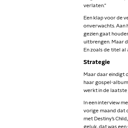
verlaten."
Een klap voor de v
onverwachts. Aan h
gezien gaat houden
uitbrengen. Maar d
En zoals de titel al
Strategie
Maar daar eindigt d
haar gospel-album
werkt in de laatste 
In een interview m
vorige maand dat d
met Destiny’s Child
geluk, dat was een