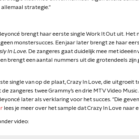
s allemaal strategie."
eyoncé brengt haar eerste single Work It Out uit. Het
 geen monstersucces. Een jaar later brengt ze haar eer
ly In Love.
De zangeres gaat duidelijk mee met ideeën
en brengt een aantal nummers uit die grotendeels zij
te single van op de plaat, Crazy In Love, die uitgroeit t
de zangeres twee Grammy’s en drie MTV Video Music A
Beyoncé later als verklaring voor het succes. "Die gev
r
lees je meer over het sample dat Crazy In Love naar e
onder video: