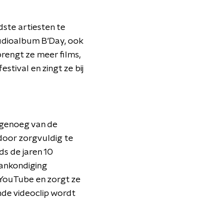
dste artiesten te
tudioalbum B’Day, ook
brengt ze meer films,
stival en zingt ze bij
n genoeg van de
door zorgvuldig te
ds de jaren 10
ankondiging
 YouTube en zorgt ze
de videoclip wordt