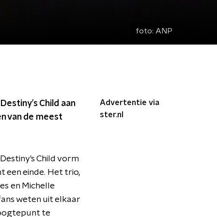
foto:
ANP
Advertentie via
estiny’s Child aan
ster.nl
een van de meest
 Destiny's Child vorm
 een einde. Het trio,
es en Michelle
fans weten uit elkaar
hoogtepunt te