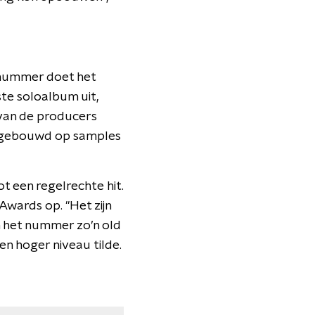
 nummer doet het
ste soloalbum uit,
 van de producers
n gebouwd op samples
ot een regelrechte hit.
wards op. "Het zijn
en het nummer zo’n old
en hoger niveau tilde.