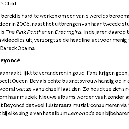
s Child.
 bereid is hard te werken om een van 's werelds beroem
 door in 2006, naast het uitbrengen van haar tweede s
als
The Pink Panther
en
Dreamgirls
. In de jaren daarop 
 videoclips uit, verzorgt ze de headline-act voor menig fe
n Barack Obama.
Beyoncé
anraakt, lijkt te veranderen in goud. Fans krijgen gee
peelt Queen-Bey als echte businessvrouw handig op in 
vooral wat ze van zichzelf laat zien. Zo houdt ze zich sin
ndom haar muziek. Nieuwe albums worden vaak zonder a
et Beyoncé dat veel luisteraars muziek consumeren via
bij elke single van het album
Lemonade
een bijbehoren