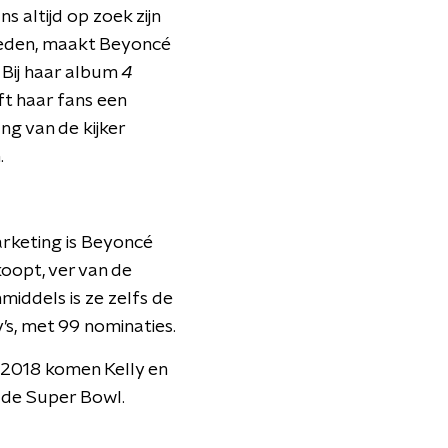
s altijd op zoek zijn
eden, maakt Beyoncé
 Bij haar album
4
ft haar fans een
ng van de kijker
.
rketing is Beyoncé
oopt, ver van de
nmiddels is ze zelfs de
s, met 99 nominaties.
en 2018 komen Kelly en
 de Super Bowl.