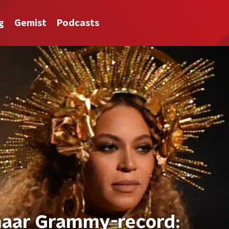
g
Gemist
Podcasts
 naar Grammy-record: