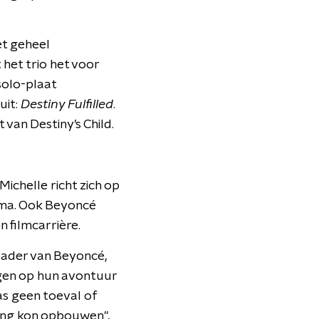
et geheel
het trio het voor
solo-plaat
uit:
Destiny Fulfilled
.
 van Destiny’s Child.
Michelle richt zich op
mma. Ook Beyoncé
n filmcarrière.
vader van Beyoncé,
lgen op hun avontuur
was geen toeval of
hang kon opbouwen",