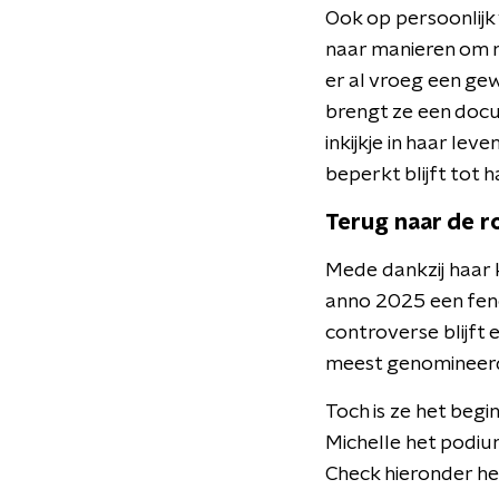
Ook op persoonlijk v
naar manieren om 
er al vroeg een ge
brengt ze een do
inkijkje in haar le
beperkt blijft tot 
Terug naar de r
Mede dankzij haar
anno 2025 een feno
controverse blijft e
meest genomineerde
Toch is ze het begi
Michelle het podiu
Check hieronder he