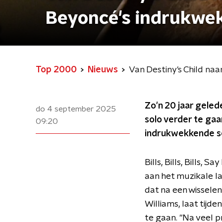
Beyoncé's indrukwek
Top 2000
Nieuws
Van Destiny's Child n
Zo'n 20 jaar gele
do 4 september 2025
solo verder te gaa
09:20
indrukwekkende so
Bills, Bills, Bills
aan het muzikale la
dat na een wissele
Williams, laat tijd
te gaan. "Na veel 