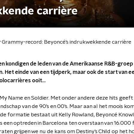
kende carrière
aar Grammy-record: Beyoncé's indrukwekkende carrière
den kondigen de leden van de Amerikaanse R&B-groep D
n. Het einde van een tijdperk, maar ook de start van 
locarrières ooit…
, Say My Name en Soldier. Met onder andere deze hits geeft
ndschap van de 90's en 00's. Maar aan al het moois komt
nde formatie bestaat uit Kelly Rowland, Beyoncé Knowl
ens een optreden in Barcelona ten overstaan van 16.000 
praten grijpen we nu de kans om Destiny's Child op het 