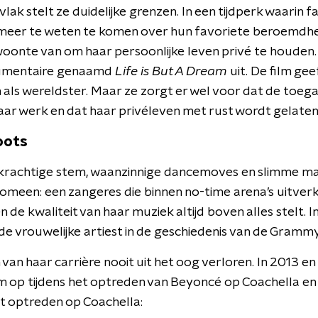
lak stelt ze duidelijke grenzen. In een tijdperk waarin fan
meer te weten te komen over hun favoriete beroemdh
woonte van om haar persoonlijke leven privé te houden.
cumentaire genaamd
Life is But A Dream
uit. De film gee
ven als wereldster. Maar ze zorgt er wel voor dat de toega
haar werk en dat haar privéleven met rust wordt gelaten
oots
 krachtige stem, waanzinnige dancemoves en slimme ma
meen: een zangeres die binnen no-time arena’s uitverk
n de kwaliteit van haar muziek altijd boven alles stelt. I
 vrouwelijke artiest in de geschiedenis van de Grammy’
n van haar carrière nooit uit het oog verloren. In 2013 
m op tijdens het optreden van Beyoncé op Coachella en
t optreden op Coachella: