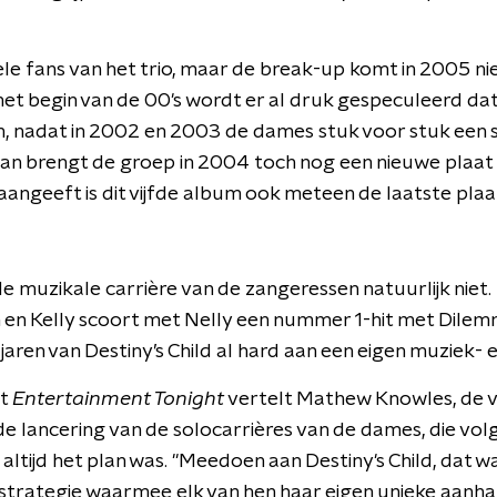
ele fans van het trio, maar de break-up komt in 2005 ni
et begin van de 00's wordt er al druk gespeculeerd dat 
, nadat in 2002 en 2003 de dames stuk voor stuk een 
an brengt de groep in 2004 toch nog een nieuwe plaat 
 aangeeft is dit vijfde album ook meteen de laatste plaat
e muzikale carrière van de zangeressen natuurlijk niet. 
 en Kelly scoort met Nelly een nummer 1-hit met Dile
jaren van Destiny’s Child al hard aan een eigen muziek- e
et
Entertainment Tonight
vertelt Mathew Knowles, de 
e lancering van de solocarrières van de dames, die vo
, altijd het plan was. "Meedoen aan Destiny's Child, dat 
 strategie waarmee elk van hen haar eigen unieke aan