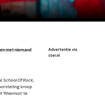
Advertentie via
den met niemand
ster.nl
al
School Of Rock
,
oorstelling kroop
 'Rhiannon' te