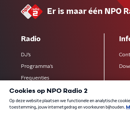
Er is maar één NPO R
Radio
Inf
DJ’s
Cont
Programma's
Dow
Frequenties
Algemene voorwaarden
Privacybeleid