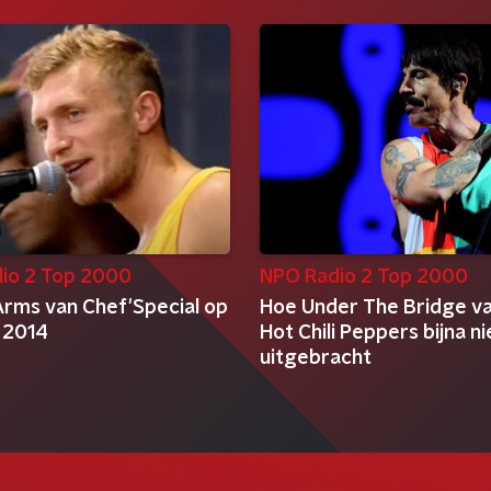
io 2 Top 2000
NPO Radio 2 Top 2000
Arms van Chef'Special op
Hoe Under The Bridge v
 2014
Hot Chili Peppers bijna n
uitgebracht