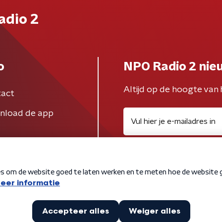
adio 2
o
NPO Radio 2 nie
Altijd op de hoogte van 
act
nload de app