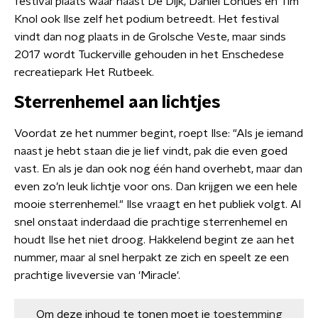
festival plaats waar naast De Dijk, Daniël Lohues en Tim
Knol ook Ilse zelf het podium betreedt. Het festival
vindt dan nog plaats in de Grolsche Veste, maar sinds
2017 wordt Tuckerville gehouden in het Enschedese
recreatiepark Het Rutbeek.
Sterrenhemel aan lichtjes
Voordat ze het nummer begint, roept Ilse: "Als je iemand
naast je hebt staan die je lief vindt, pak die even goed
vast. En als je dan ook nog één hand overhebt, maar dan
even zo’n leuk lichtje voor ons. Dan krijgen we een hele
mooie sterrenhemel." Ilse vraagt en het publiek volgt. Al
snel onstaat inderdaad die prachtige sterrenhemel en
houdt Ilse het niet droog. Hakkelend begint ze aan het
nummer, maar al snel herpakt ze zich en speelt ze een
prachtige liveversie van 'Miracle'.
Om deze inhoud te tonen moet je
toestemming