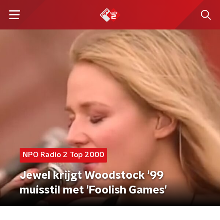
NPO Radio 2 Top 2000
Jewel krijgt Woodstock '99
muisstil met 'Foolish Games'