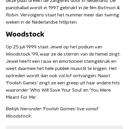
deze plaat breekt de zangeres door in Nederland. De
pianoballad wordt in 1997 gebruikt in de film
Batman &
Robin
. Vervolgens staat het nummer meer dan twintig
weken in de Nederlandse hitlijsten.
Woodstock
Op 25 juli 1999 staat Jewel op het podium van
Woodstock '99, waar ze de sterren van de hemel zingt.
Jewel heeft een rauw en emotioneel stemgebruik en
weet daarmee het hele publiek muisstil te krijgen. Het
optreden wordt dan ook vol lof ontvangen. Naast
'Foolish Games' zingt ze een greep uit haar andere hits
waaronder 'Who Will Save Your Soul' en 'You Were
Meant For Me'.
Bekijk hieronder 'Foolish Games' live vanaf
Woodstock: