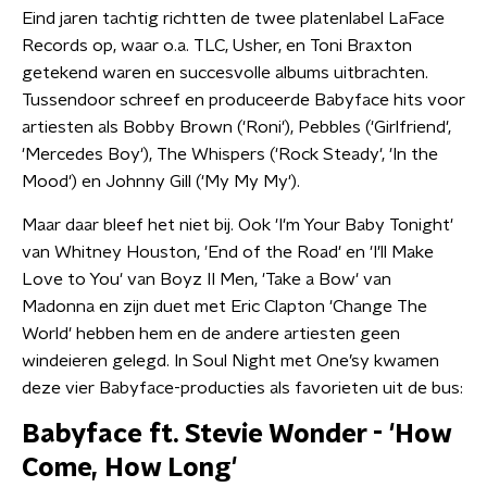
Eind jaren tachtig richtten de twee platenlabel LaFace
Records op, waar o.a. TLC, Usher, en Toni Braxton
getekend waren en succesvolle albums uitbrachten.
Tussendoor schreef en produceerde Babyface hits voor
artiesten als Bobby Brown ('Roni'), Pebbles ('Girlfriend',
'Mercedes Boy'), The Whispers ('Rock Steady', 'In the
Mood') en Johnny Gill ('My My My').
Maar daar bleef het niet bij. Ook 'I'm Your Baby Tonight'
van Whitney Houston, 'End of the Road' en 'I'll Make
Love to You' van Boyz II Men, 'Take a Bow' van
Madonna en zijn duet met Eric Clapton 'Change The
World' hebben hem en de andere artiesten geen
windeieren gelegd. In Soul Night met One’sy kwamen
deze vier Babyface-producties als favorieten uit de bus:
Babyface ft. Stevie Wonder - 'How
Come, How Long'