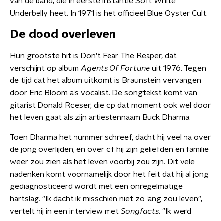
van de band, die in eerste instantie Soft White
Underbelly heet. In 1971 is het officieel Blue Öyster Cult.
De dood overleven
Hun grootste hit is Don't Fear The Reaper, dat
verschijnt op album
Agents Of Fortune
uit 1976. Tegen
de tijd dat het album uitkomt is Braunstein vervangen
door Eric Bloom als vocalist. De songtekst komt van
gitarist Donald Roeser, die op dat moment ook wel door
het leven gaat als zijn artiestennaam Buck Dharma.
Toen Dharma het nummer schreef, dacht hij veel na over
de jong overlijden, en over of hij zijn geliefden en familie
weer zou zien als het leven voorbij zou zijn. Dit vele
nadenken komt voornamelijk door het feit dat hij al jong
gediagnosticeerd wordt met een onregelmatige
hartslag. "Ik dacht ik misschien niet zo lang zou leven",
vertelt hij in een interview met
Songfacts
. "Ik werd