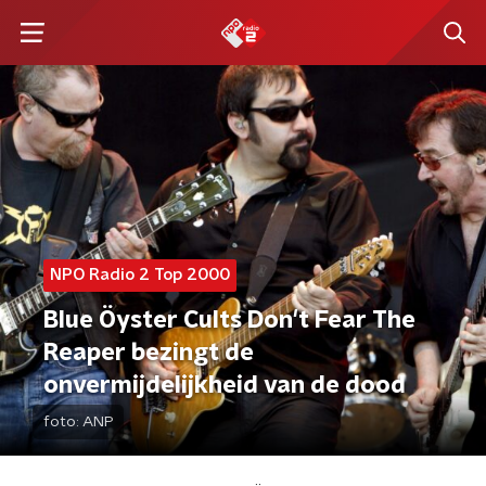
NPO Radio 2 Top 2000
Blue Öyster Cults Don't Fear The
Reaper bezingt de
onvermijdelijkheid van de dood
foto:
ANP