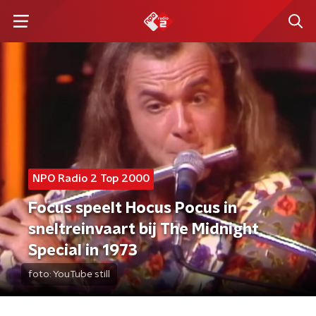
NPO Radio 2 Top 2000
Focus speelt Hocus Pocus in
sneltreinvaart bij The Midnight
Special in 1973
foto:
YouTube still